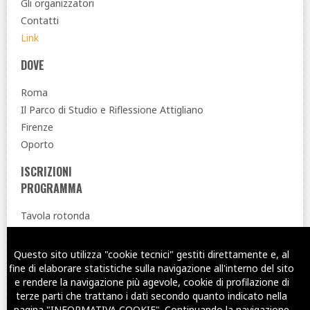
Gli organizzatori
Contatti
Link
DOVE
Roma
Il Parco di Studio e Riflessione Attigliano
Firenze
Oporto
ISCRIZIONI
PROGRAMMA
Tavola rotonda
PRECEDENTI SIMPOSI
Questo sito utilizza "cookie tecnici" gestiti direttamente e, al
Twitter
Facebook
YouTub
fine di elaborare statistiche sulla navigazione all'interno del sito
e rendere la navigazione più agevole, cookie di profilazione di
terze parti che trattano i dati secondo quanto indicato nella
© Copyright 2016-2026 - CSU "Salvatore Puledda" e CSU "Ti con Zero"
pagina "INFORMATIVA COOKIE". Continuando la navigazione