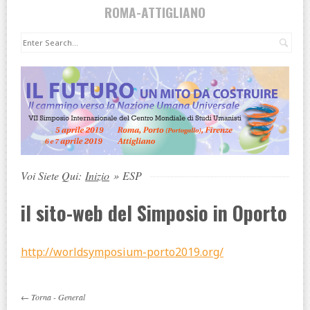
ROMA-ATTIGLIANO
Cer
Voi Siete Qui:
Inizio
»
ESP
il sito-web del Simposio in Oporto
http://worldsymposium-porto2019.org/
←
Torna
-
General