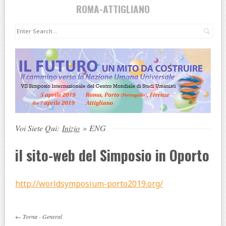
ROMA-ATTIGLIANO
Cer
Voi Siete Qui:
Inizio
»
ENG
il sito-web del Simposio in Oporto
http://worldsymposium-porto2019.org/
←
Torna
-
General