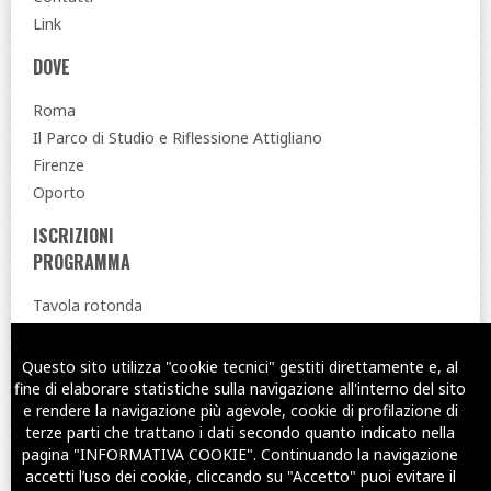
Link
DOVE
Roma
Il Parco di Studio e Riflessione Attigliano
Firenze
Oporto
ISCRIZIONI
PROGRAMMA
Tavola rotonda
PRECEDENTI SIMPOSI
Questo sito utilizza "cookie tecnici" gestiti direttamente e, al
Twitter
Facebook
YouTub
fine di elaborare statistiche sulla navigazione all'interno del sito
e rendere la navigazione più agevole, cookie di profilazione di
terze parti che trattano i dati secondo quanto indicato nella
© Copyright 2016-2026 - CSU "Salvatore Puledda" e CSU "Ti con Zero"
pagina "INFORMATIVA COOKIE". Continuando la navigazione
This site is powered by
CMS Made Simple
version 2.1.4
accetti l’uso dei cookie, cliccando su "Accetto" puoi evitare il